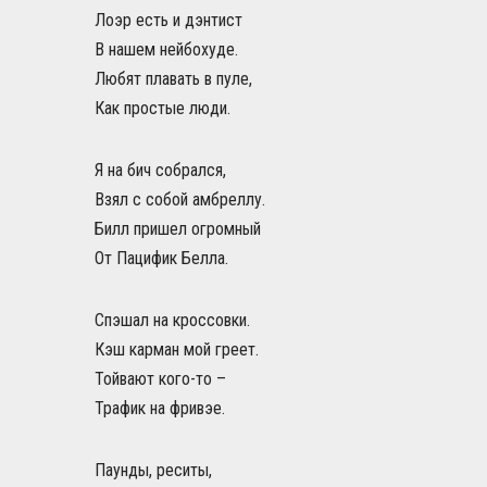
Лоэр есть и дэнтист
В нашем нейбохуде.
Любят плавать в пуле,
Как простые люди.
Я на бич собрался,
Взял с собой амбреллу.
Билл пришел огромный
От Пацифик Белла.
Спэшал на кроссовки.
Кэш карман мой греет.
Тойвают кого-то –
Трафик на фривэе.
Паунды, реситы,