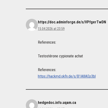
https://doc.adminforge.de/s/VPfgerTwDN
15.04.2026 at 23:59
References:
Testostérone cypionate achat
References:
https://hackmd.okfn.de/s/B1A8AEp3bl
hedgedoc.info.uqam.ca