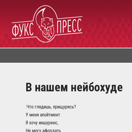
Skip
to
content
В нашем нейбохуде
.Что глядишь, прищурясь?
У меня апойтмент.
Я хочу иншуренс,
Не могу афордать.