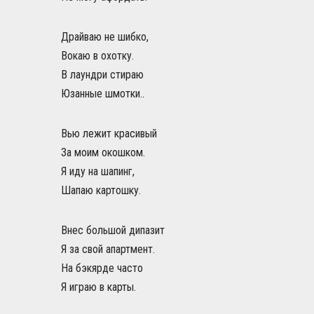
Драйваю не шибко,
Вокаю в охотку.
В лаундри стираю
Юзанные шмотки..
Вью лежит красивый
За моим окошком.
Я иду на шапинг,
Шапаю картошку.
Внес большой дипазит
Я за свой апартмент.
На бэкярде часто
Я играю в карты.