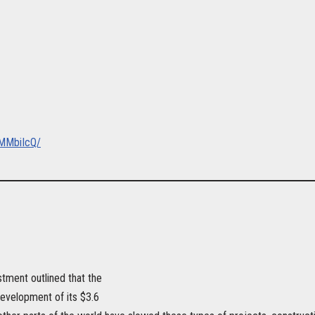
MMbiIcQ/
tment outlined that the
development of its $3.6