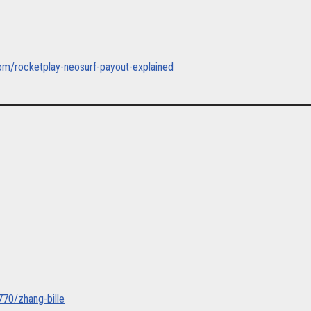
com/rocketplay-neosurf-payout-explained
770/zhang-bille